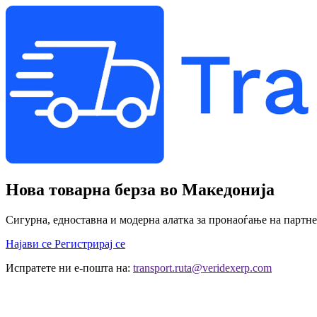
Нова товарна берза во Македонија
Сигурна, едноставна и модерна алатка за пронаоѓање на партн
Најави се
Регистрирај се
Испратете ни е-пошта на:
transport.ruta@veridexerp.com